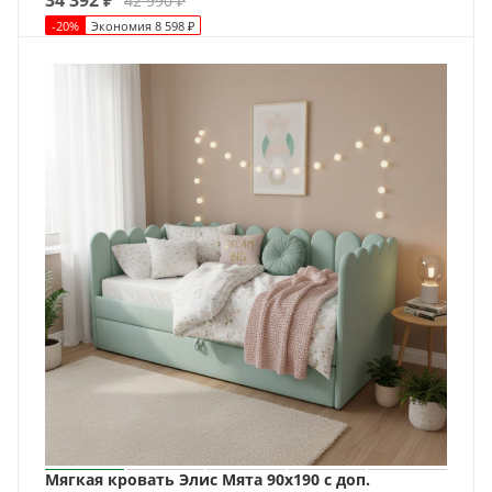
42 990
₽
-
20
%
Экономия
8 598
₽
Мягкая кровать Элис Мята 90х190 с доп.