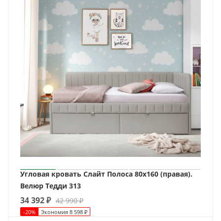
Угловая кровать Слайт Полоса 80х160 (правая).
Велюр Тедди 313
34 392
₽
42 990
₽
-
20
%
Экономия
8 598
₽