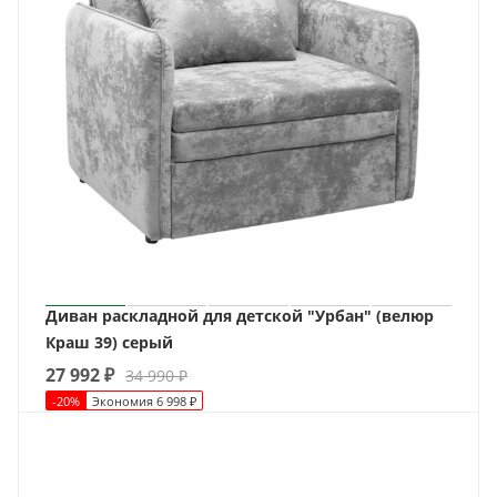
Диван раскладной для детской "Урбан" (велюр
Краш 39) серый
27 992
₽
34 990
₽
-
20
%
Экономия
6 998
₽