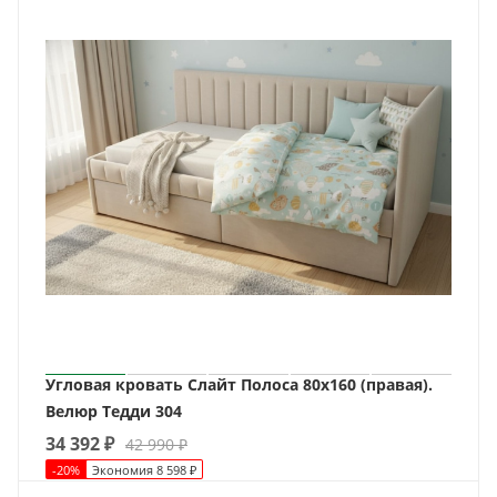
Угловая кровать Слайт Полоса 80х160 (правая).
Велюр Тедди 304
34 392
₽
42 990
₽
-
20
%
Экономия
8 598
₽