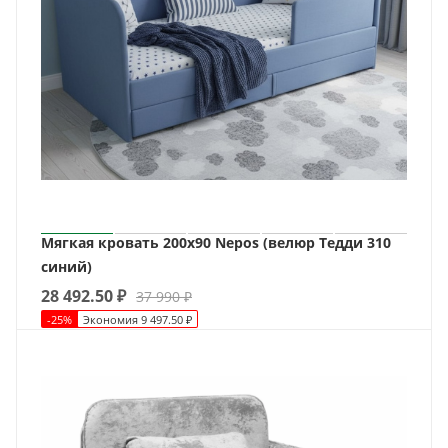
Мягкая кровать 200х90 Nepos (велюр Тедди 310
синий)
28 492.50
₽
37 990
₽
-
25
%
Экономия
9 497.50
₽