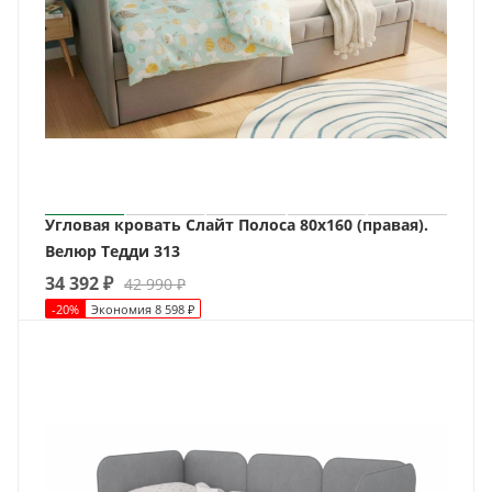
Угловая кровать Слайт Полоса 80х160 (правая).
Велюр Тедди 313
34 392
₽
42 990
₽
-
20
%
Экономия
8 598
₽