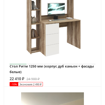
Стол Ритм 1250 мм (корпус дуб каньон + фасады
белые)
22 410
₽
24 900
₽
-
10
%
Экономия
2 490
₽