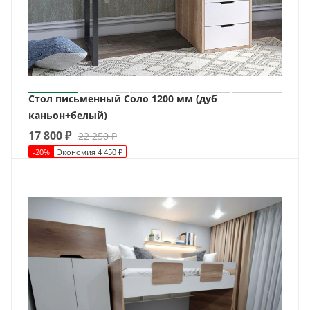
Стол письменный Соло 1200 мм (дуб
каньон+белый)
17 800
₽
22 250
₽
-
20
%
Экономия
4 450
₽