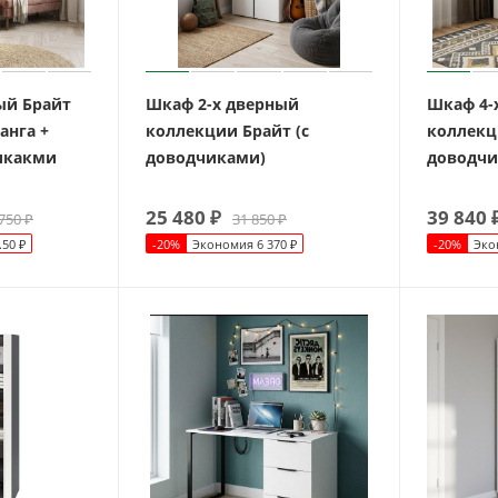
ый Брайт
Шкаф 2-х дверный
Шкаф 4-
анга +
коллекции Брайт (с
коллекц
икакми
доводчиками)
доводчи
25 480
₽
39 840
750
₽
31 850
₽
.50
₽
-
20
%
Экономия
6 370
₽
-
20
%
Эко