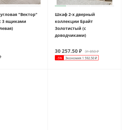
 угловая "Вектор"
Шкаф 2-х дверный
 с 3 ящиками
коллекции Брайт
левая)
Золотистый (с
доводчиками)
30 257.50
₽
31 850
₽
₽
-
5
%
Экономия
1 592.50
₽