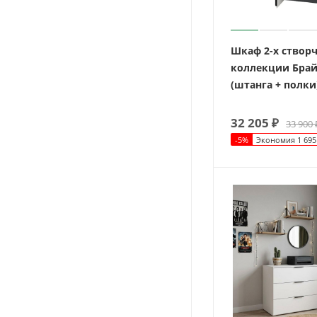
Шкаф 2-х створ
коллекции Брай
(штанга + полки
32 205
₽
33 900
-
5
%
Экономия
1 695