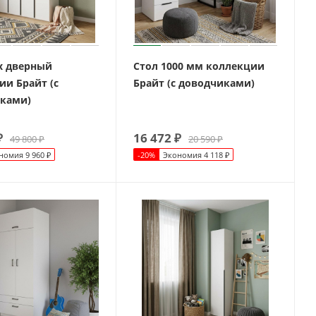
х дверный
Стол 1000 мм коллекции
ии Брайт (с
Брайт (с доводчиками)
ками)
₽
16 472
₽
49 800
₽
20 590
₽
номия
9 960
₽
-
20
%
Экономия
4 118
₽