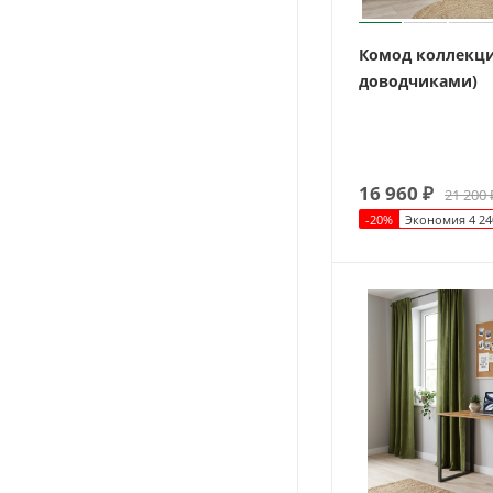
Комод коллекци
доводчиками)
16 960
₽
21 200
-
20
%
Экономия
4 24