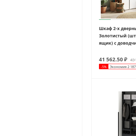
Шкаф 2-х дверн
Золотистый (шт
ящик) с доводч
41 562.50
₽
43 
-
5
%
Экономия
2 187