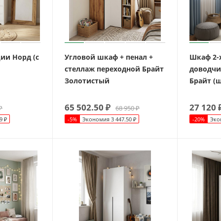
ии Норд (с
Угловой шкаф + пенал +
Шкаф 2-
стеллаж переходной Брайт
доводчи
Золотистый
Брайт (ш
65 502.50
₽
27 120
₽
68 950
₽
9
₽
-
5
%
Экономия
3 447.50
₽
-
20
%
Эко