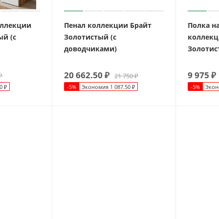
оллекции
Пенал коллекции Брайт
Полка н
ый (с
Золотистый (с
коллекц
доводчиками)
Золотис
20 662.50
₽
9 975
₽
₽
21 750
₽
0
₽
-
5
%
Экономия
1 087.50
₽
-
5
%
Экон