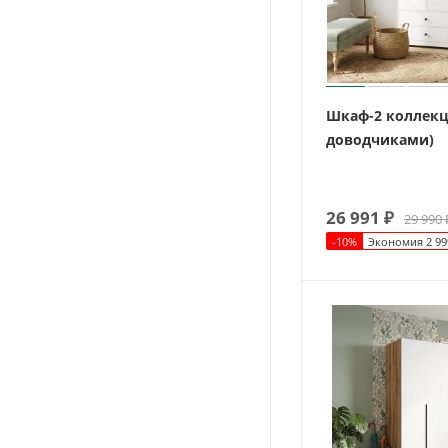
Шкаф-2 коллекц
доводчиками)
26 991
₽
29 990
-
10
%
Экономия
2 99