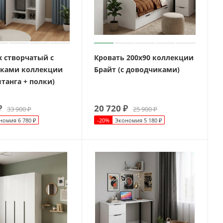
х створчатый с
Кровать 200х90 коллекции
ками коллекции
Брайт (с доводчиками)
танга + полки)
₽
20 720
₽
33 900
₽
25 900
₽
номия
6 780
₽
-
20
%
Экономия
5 180
₽