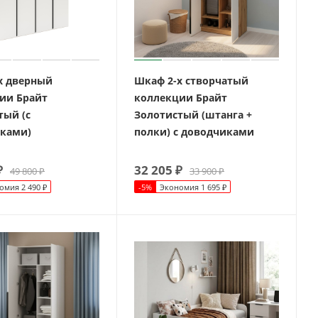
х дверный
Шкаф 2-х створчатый
ии Брайт
коллекции Брайт
тый (с
Золотистый (штанга +
ками)
полки) с доводчиками
₽
32 205
₽
49 800
₽
33 900
₽
омия
2 490
₽
-
5
%
Экономия
1 695
₽