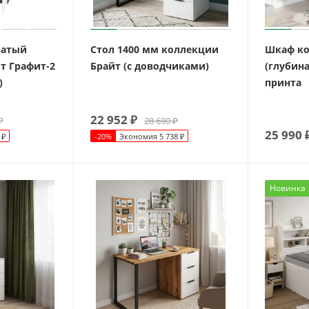
чатый
Стол 1400 мм коллекции
Шкаф ко
т Графит-2
Брайт (с доводчиками)
(глубина
)
принта
22 952
₽
₽
28 690
₽
25 990
₽
-
20
%
Экономия
5 738
₽
Новинка