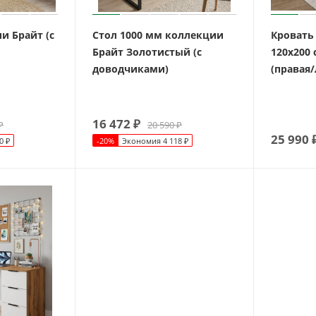
и Брайт (с
Стол 1000 мм коллекции
Кровать
Брайт Золотистый (с
120х200
доводчиками)
(правая/
16 472
₽
₽
20 590
₽
25 990
0
₽
-
20
%
Экономия
4 118
₽