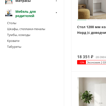
Матрасы
Мебель для
родителей
Столы
Стол 1200 мм к
Шкафы, стеллажи-пеналы
Норд (с доводч
Тумбы, комоды
Кровати
Табуреты
18 351
₽
20 390
-
10
%
Экономия
2 03