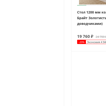
Стол 1200 мм к
Брайт Золотист
доводчиками)
19 760
₽
24 700
-
20
%
Экономия
4 94