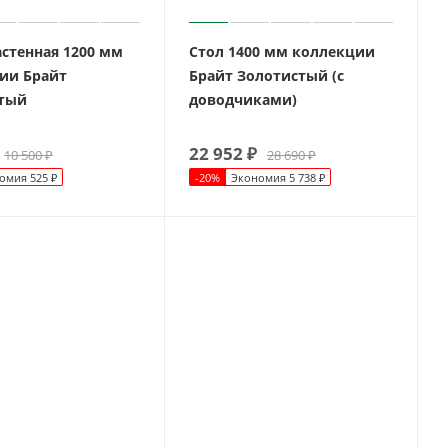
астенная 1200 мм
Стол 1400 мм коллекции
ии Брайт
Брайт Золотистый (с
тый
доводчиками)
22 952
₽
10 500
₽
28 690
₽
омия
525
₽
-
20
%
Экономия
5 738
₽