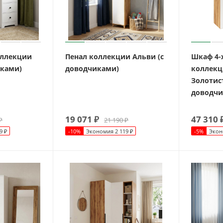
оллекции
Пенал коллекции Альви (с
Шкаф 4-
иками)
доводчиками)
коллекц
Золотис
доводчи
19 071
₽
47 310
₽
21 190
₽
9
₽
-
10
%
Экономия
2 119
₽
-
5
%
Экон