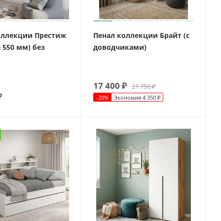
ллекции Престиж
Пенал коллекции Брайт (с
 550 мм) без
доводчиками)
17 400
₽
21 750
₽
₽
-
20
%
Экономия
4 350
₽