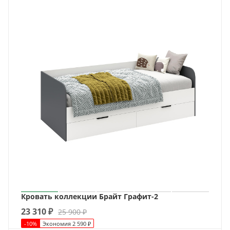
Кровать коллекции Брайт Графит-2
23 310
₽
25 900
₽
-
10
%
Экономия
2 590
₽