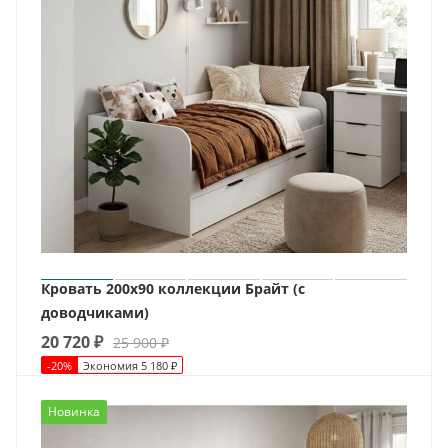
Кровать 200х90 коллекции Брайт (с
доводчиками)
20 720
₽
25 900
₽
-
20
%
Экономия
5 180
₽
Новинка