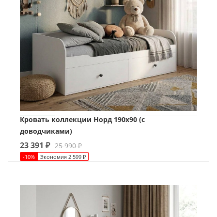
Кровать коллекции Норд 190х90 (с
доводчиками)
23 391
₽
25 990
₽
-
10
%
Экономия
2 599
₽