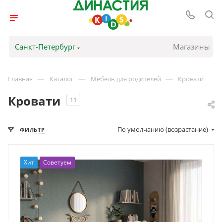
Санкт-Петербург
Магазины
—
—
—
Главная
Каталог
Мебель для родителей
Кровати
Кровати
11
По умолчанию (возрастание)
ФИЛЬТР
Хит
Советуем